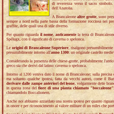
di reverenza verso il sacro simbolo. 
dell'Anatolia.
A Brancaleone
altre grotte
, sono pres
sempre a nord nella parte bassa della formazione rocciosa nei pres
graffite, delle quali una di stile diverso.
Per quanto riguarda
il nome
,
anticamente
la terra di Brancaleo
Spélugx, con il significato di caverna o spelonca.
Le
origini di Brancaleone Superiore
, risalgono presumibilmente
presumibilmente intorno all'
anno 1300
: un originale castello medi
Considerando la presenza delle chiese-grotte, probabilmente l'antico
greco sia che derivi dal latino: caverna o spelonca.
Intorno al 1200 veniva dato il nome di Brancaleone; sulla precis
ma soltanto qualche ipotesi, fatta da vecchi autori, come il Ba
derivare dalle zampe anteriori del leone
, volgarmente dette branc
in questa zona del
fiore di una pianta chiamato "boccaleone"
chiamandolo Boccalionem.
Anche noi abbiamo azzardato una nostra ipotesi per quanto riguard
in onore e per riconoscimento al valore militare di un miles che por