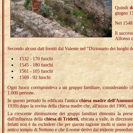
Quindi
d
giugno 15
Nel 1548 
Il success
Alfonso 
Secondo alcuni dati forniti dal Valente nel "Dizionario dei luoghi d
1532 - 170 fuochi
1545 - 180 fuochi
1561 - 105 fuochi
1569 - 92 fuochi
Ogni fuoco corrispondeva a un gruppo familiare, considerando che
1.000 persone.
In questo periodo fu edificata l'antica
chiesa madre dell'Annunz
1939) dopo la rovina della chiesa madre che, all'inizio del 1900, su
La crescente diminuzione dei gruppi familiari dimostra la pres
dall'influenza della
chiesa di Tridetti,
ubicata a valle, in direzion
Infatti non è da escludere che per questa ragione molti si siano potu
antico tempio di Nettuno e che il nome derivi dal tridente possedut