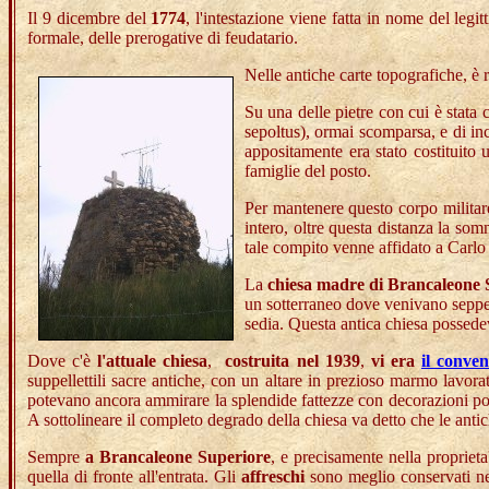
Il 9 dicembre del
1774
, l'intestazione viene fatta in nome del legi
formale, delle prerogative di feudatario.
Nelle antiche carte topografiche, è
Su una delle pietre con cui è stata c
sepoltus), ormai scomparsa, e di inc
appositamente era stato costituito 
famiglie del posto.
Per mantenere questo corpo militare
intero, oltre questa distanza la so
tale compito venne affidato a Carl
La
chiesa madre di Brancaleone 
un sotterraneo dove venivano seppel
sedia. Questa antica chiesa possede
Dove c'è
l'attuale chiesa
,
costruita nel 1939
,
vi era
il conve
suppellettili sacre antiche, con un altare in prezioso marmo lavora
potevano ancora ammirare la splendide fattezze con decorazioni pol
A sottolineare il completo degrado della chiesa va detto che le ant
Sempre
a Brancaleone Superiore
, e precisamente nella propriet
quella di fronte all'entrata. Gli
affreschi
sono meglio conservati nel