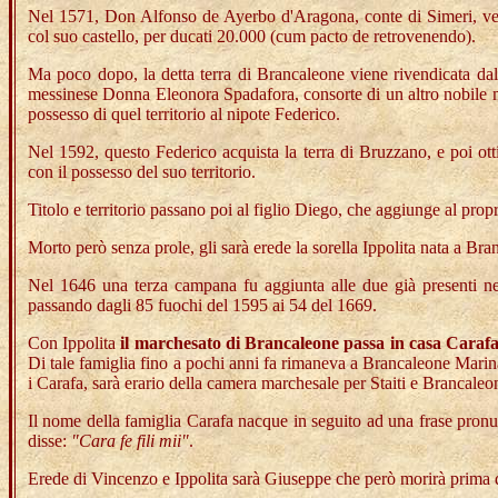
Nel 1571, Don Alfonso de Ayerbo d'Aragona, conte di Simeri, ven
col suo castello, per ducati 20.000 (cum pacto de retrovenendo).
Ma poco dopo, la detta terra di Brancaleone viene rivendicata dal
messinese Donna Eleonora Spadafora, consorte di un altro nobile me
possesso di quel territorio al nipote Federico.
Nel 1592, questo Federico acquista la terra di Bruzzano, e poi ott
con il possesso del suo territorio.
Titolo e territorio passano poi al figlio Diego, che aggiunge al pro
Morto però senza prole, gli sarà erede la sorella Ippolita nata a Br
Nel 1646 una terza campana fu aggiunta alle due già presenti nel
passando dagli 85 fuochi del 1595 ai 54 del 1669.
Con Ippolita
il marchesato di Brancaleone
passa in
casa Caraf
Di tale famiglia fino a pochi anni fa rimaneva a Brancaleone Mari
i Carafa, sarà erario della camera marchesale per Staiti e Brancal
Il nome della famiglia Carafa nacque in seguito ad una frase pronun
disse:
"Cara fe fili mii"
.
Erede di Vincenzo e Ippolita sarà Giuseppe che però morirà prima di