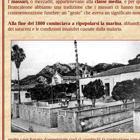
I
massari,
o mezzadri, appartenevano alla
classe media
, e per q
Brancaleone abbiamo una tradizione che i massari ci hanno tra
commemorazione funebre: un "gesto" che aveva un significato non s
Alla fine del 1800 cominciava a ripopolarsi la marina
, abbando
dei saraceni e le condizioni insalubri causate dalla malaria.
molte case furono danneggiate così si cominciò la costruzione con 