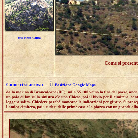
foto Pietro Callea
Come si presenta
ü
Come ci si arriva:
Posizione Google Maps
dalla marina di
Brancaleone
(RC), sulla SS 106 verso la fine del paese, and
un paio di km sulla sinistra c'è una Chiesa, poi il bivio per il cimitero, c
leggera salita. Chiedere perchè mancano le indicazioni per girare. Si prose
l'antico cimitero, poi i ruderi delle prime case e la piazza con un grande al