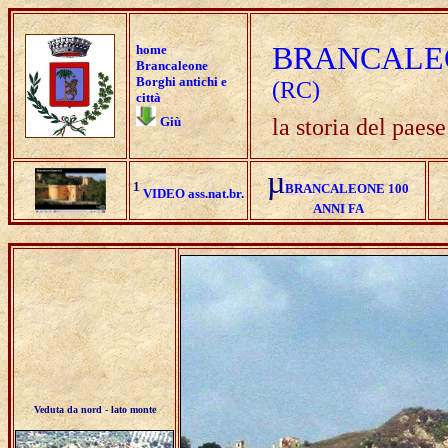
BRANCALE
home
Brancaleone
Borghi antichi e
(RC)
città
Giù
la storia del paese
µ
¹
BRANCALEONE 100
VIDEO ass.nat.br.
ANNI FA
Veduta da nord - lato monte