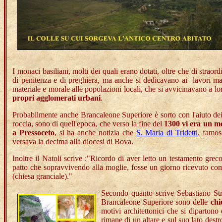
I monaci basiliani, molti dei quali erano dotati, oltre che di straord
di penitenza e di preghiera,
ma anche si dedicavano ai lavori manua
materiale e morale alle popolazioni locali, che si avvicinavano a l
propri agglomerati urbani
.
Probabilmente anche Brancaleone Superiore è sorto con l'aiuto dei 
roccia, sono di quell'epoca, che verso la fine del
1300 vi era un m
a Pressoceto
, si ha anche notizia che
S. Maria di Tridetti
, famos
versava la decima alla diocesi di Bova.
Inoltre il Natoli scrive :"Ricordo di aver letto un testamento grec
patto che sopravvivendo alla moglie, fosse un giorno ricevuto co
(chiesa granciale)."
Secondo quanto scrive Sebastiano Str
Brancaleone Superiore sono delle
chi
motivi architettonici che si dipartono
rimane di un altare e sul suo lato destr