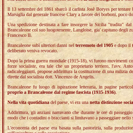
Il 13 settembre del 1861 sbarcò il carlista Josè Boryes per tentare
Marsiglia dal generale francese Clary a favore dei borboni, poco d
Una spedizione destinata a fare insorgere la Sicilia "tradita" d
Brancaleone col suo luogotenente, Langloise, gia' capitano degli zua
Francesco II.
Brancaleone subì ulteriori danni nel
terremoto del 1905
e dopo il
deliberato veniva revocato.
Dopo la prima guerra mondiale (1915-18), vi furono movimenti consis
forze socialiste, era tale che un proprietario terriero, l'avv. A
radicaleggianti, propose addirittura la costituzione di una milizia 
dirette dal socialista dott. Vincenzo de Angelis.
Brancaleone fu luogo di ispirazione letteraria, in pagine particol
proprio a Brancaleone dal regime fascista (1935-1936)
.
Nella vita quotidiana
del paese, vi era una
netta distinzione socia
Addirittura, gli anziani narravano che durante le ore di passeggi
modo che i contadini o braccianti si limitavano a passeggiare nello s
L'economia del paese era basata sulla pastorizia, sulla produzione 