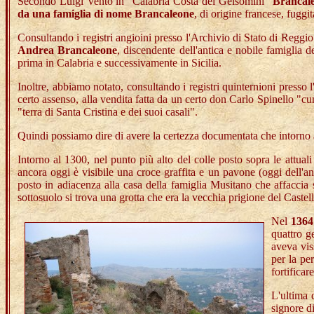
Secondo Luigi Vento in "Calabria Costa dei Gelsomini"
Brancale
da una famiglia di nome Brancaleone
, di origine francese, fuggit
Consultando i registri angioini presso l'Archivio di Stato di Reggio
Andrea Brancaleone
, discendente dell'antica e nobile famiglia d
prima in Calabria e successivamente in Sicilia.
Inoltre, abbiamo notato, consultando i registri quinternioni presso
certo assenso, alla vendita fatta da un certo don Carlo Spinello "c
"terra di Santa Cristina e dei suoi casali".
Quindi possiamo dire di avere la certezza documentata che intorno al
Intorno al 1300, nel punto più alto del colle posto sopra le attual
ancora oggi è visibile una croce graffita e un pavone (oggi dell'ant
posto in adiacenza alla casa della famiglia Musitano che affaccia
sottosuolo si trova una grotta che era la vecchia prigione del Castell
Nel
1364
quattro g
aveva vis
per la pe
fortificar
L'ultima 
signore d