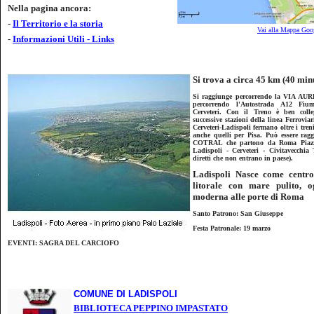
Nella pagina ancora:
-
Il Territorio e la storia
Vai alla Mappa Goo
-
Informazioni Utili - Links
Si trova a circa 45 km (40 mi
Si raggiunge percorrendo la VIA AUR
percorrendo l'Autostrada A12 Fiumic
Cerveteri. Con il Treno è ben col
successive stazioni della linea Ferroviar
Cerveteri-Ladispoli fermano oltre i tren
anche quelli per Pisa. Può essere rag
COTRAL che partono da Roma Piazza 
Ladispoli - Cerveteri - Civitavecchia
diretti che non entrano in paese).
Ladispoli Nasce come centro
litorale con mare pulito, o
moderna alle porte di Roma
Santo Patrono: San Giuseppe
Festa Patronale: 19 marzo
EVENTI: SAGRA DEL CARCIOFO
COMUNE DI LADISPOLI
BIBLIOTECA PEPPINO IMPASTATO