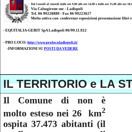
Dal Lunedì al venerdì dalle ore 9,00 alle ore 14,00 e dalle ore 15,00 alle ore 18,
Via Caltagirone snc - Ladispoli
Tel. 06 99220889 - Fax 06 99223627
Molto attiva con conferenze esposizioni presentazione libri ec
- EQUITALIA-GERIT SpA Ladispoli 06/99.11.922
- PRO LOCO:
http://www.prolocoladispoli.it/
-INFORMAZIONI SU
POSTI DA
VEDERE
IL TERRITORIO e LA S
Il Comune di non è
2
molto esteso nei 26 km
ospita 37.473 abitanti (il