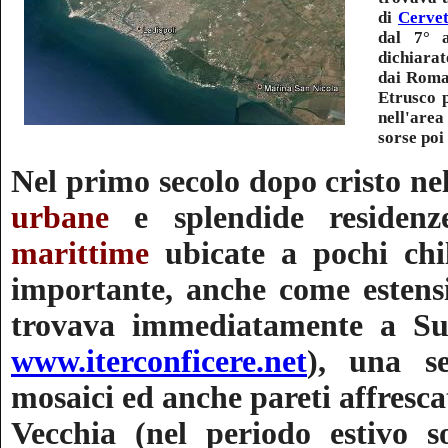
di
Cervet
dal 7° a
dichiarat
dai Roman
Etrusco 
nell'area
sorse poi 
Nel primo secolo dopo cristo nel
urbane
e splendide residenz
marittime
ubicate a pochi chil
importante, anche come estensio
trovava immediatamente a Su
www.iterconficere.net
), una se
mosaici ed anche pareti affrescate
Vecchia (nel periodo estivo 