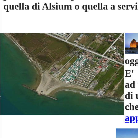
quella di Alsium o quella a serviz
ogg
E'
ad 
di 
che
ap