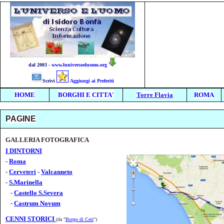
dal 2003 -
www.luniversoeluomo.org
Scrivi
Aggiungi ai Preferiti
HOME
BORGHI E CITTA'
Torre Flavia
ROMA
PAGINE
GALLERIA FOTOGRAFICA
I DINTORNI
-
Roma
-
Cerveteri
-
Valcanneto
-
S.Marinella
-
Castello S.Severa
-
Castrum Novum
CENNI STORICI
(da "
Borgo di Ceri
")