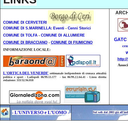
ARCH
COMUNE DI CERVETERI
COMUNE DI S.MARINELLA:
Eventi
-
Cenni Storici
COMUNE DI TOLFA
-
COMUNE DI ALLUMIERE
GATC -
COMUNE DI BRACCIANO
-
COMUNE DI FIUMICINO
cen
INFORMAZIONE LOCALE:
w
http:
Associ
L'ORTICA DEL VENERDI'
settimanale indipendente di cronaca attualità
politica e sport - Ladispoli 06/99.13.177 - fax 06/99.22.64.41 - Linea diretta
redazione: 333/32.94.818
- L’UNIVERSO e L’UOMO -
Sul web dal 2003 già all'ind