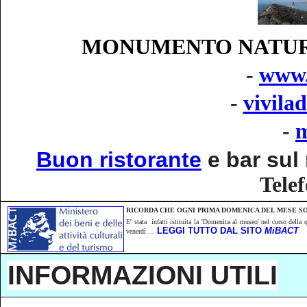
MONUMENTO NATURAL
-
www.
-
vivilad
-
m
Buon
ristorante
e bar sul
Tele
RICORDA CHE OGNI PRIMA DOMENICA DEL MESE SO
E' stata infatti istituita la 'Domenica al museo' nel corso della
LEGGI TUTTO DAL SITO
MiBACT
venerdì ...
INFORMAZIONI UTILI