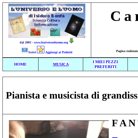
Ca
dal 2003 -
www.luniversoeluomo.org
Pagina realiz
Scrivi
Aggiungi ai Preferiti
I MIEI PEZZI
HOME
MUSICA
PREFERITI
Pianista e musicista di gran
F A N 