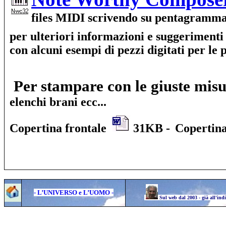
files MIDI scrivendo su pentagramma
per ulteriori informazioni e suggerimen
con alcuni esempi di pezzi digitati per l
Per stampare con le giuste m
elenchi brani ecc...
Copertina frontale
31KB -
Copertina
- L’UNIVERSO e L’UOMO -
Sul web dal 2003 - già all'indi