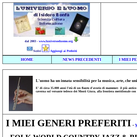
dal 2003 -
www.luniversoeluomo.org
Scrivi
Aggiungi ai Preferiti
HOME
NEWS PRECEDENTI
I MIEI P
L'uomo ha un innata sensibilità per la musica, arte, che unit
E' di circa 35.000 anni l'età di un flauto d'avorio di mammut: il più antico 
caverna sul versante tedesco dei Monti Giura, alla frontiera meridionale con
I MIEI GENERI PREFERITI
-