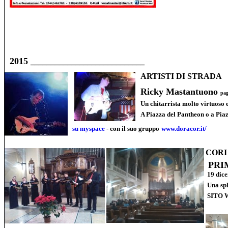
2015
____________________________
ARTISTI DI STRADA
Ricky Mastantuono
pa
Un chitarrista molto virtuoso
A Piazza del Pantheon o a Piazz
su myspace
- con il suo gruppo
www.doracor.it/
CORI
PRI
19 dice
Una spl
SITO