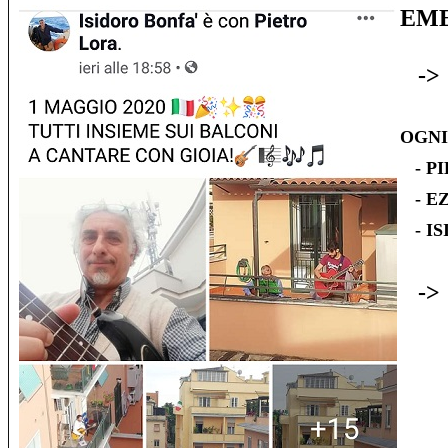
EME
-
OGNI
- PI
- EZ
- IS
-