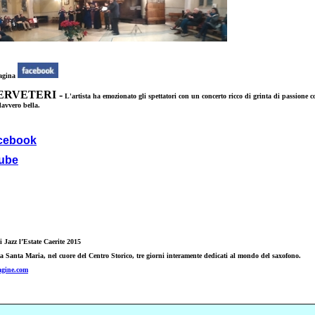
agina
ERVETERI -
L'artista ha emozionato gli spettatori con un concerto ricco di grinta di passione c
davvero bella.
acebook
tube
i Jazz l’Estate Caerite 2015
a Santa Maria, nel cuore del Centro Storico, tre giorni interamente dedicati al mondo del saxofono.
gine.com