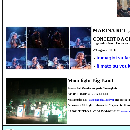
MARINA REI
p
CONCERTO A C
di grande talento. Un serata 
29 agosto 2015
-
immagini su f
-
filmato su you
Moonlight Big Band
diretta dal Maestro Augusto Travagliati
Sabato 1 agosto a CERVETERI
Nell'ambito del
Saxophobia Festival
che colora d
Da venerdì 31 luglio a domenica 2 agosto in Piazz
LEGGI TUTTO E VEDI IMMAGINI SU
esimma