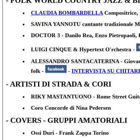
- FOLK WORLD COUNTRY JAZZ & B
CLAUDIA BOMBARDELLA
Compositrice, 
SAVINA YANNOTU cantante tradizionale Me
DOCTOR 3 - Danilo Rea, Enzo Pietropaoli, F
LUIGI CINQUE & Hypertext O'rchestra -
ALESSANDRO SANTACATERINA - Giovane Chitar
folk -
-
INTERVISTA SU CHITA
- ARTISTI DI STRADA & CORI
RIKY MASTANTUONO - Rome Street Guit
Coro Concorde di Nina Pedersen
- COVERS - GRUPPI AMATORIALI
Ossi Duri - Frank Zappa Torino